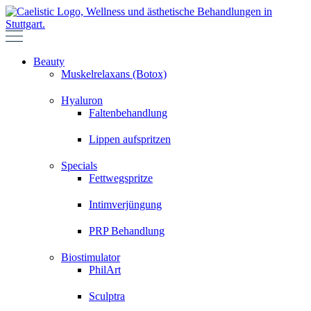
Zum
Inhalt
springen
Beauty
Muskelrelaxans (Botox)
Hyaluron
Faltenbehandlung
Lippen aufspritzen
Specials
Fettwegspritze
Intimverjüngung
PRP Behandlung
Biostimulator
PhilArt
Sculptra