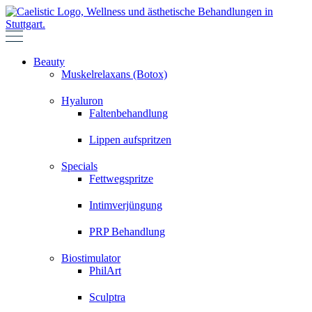
Zum
Inhalt
springen
Beauty
Muskelrelaxans (Botox)
Hyaluron
Faltenbehandlung
Lippen aufspritzen
Specials
Fettwegspritze
Intimverjüngung
PRP Behandlung
Biostimulator
PhilArt
Sculptra