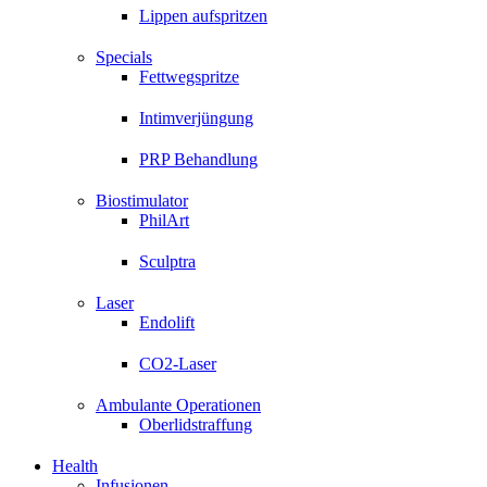
Lippen aufspritzen
Specials
Fettwegspritze
Intimverjüngung
PRP Behandlung
Biostimulator
PhilArt
Sculptra
Laser
Endolift
CO2-Laser
Ambulante Operationen
Oberlidstraffung
Health
Infusionen