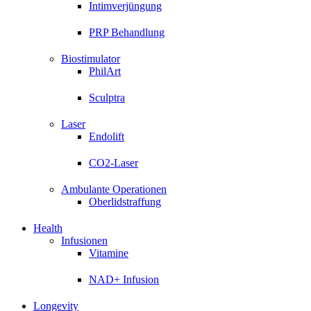
Intimverjüngung
PRP Behandlung
Biostimulator
PhilArt
Sculptra
Laser
Endolift
CO2-Laser
Ambulante Operationen
Oberlidstraffung
Health
Infusionen
Vitamine
NAD+ Infusion
Longevity