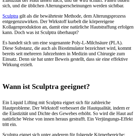
Elastizität der Haut lassen nach, und sie wird schlaff. Falten bilden
sich, und die üblichen Alterungserscheinungen werden sichtbar.
Sculptra
gilt als die bewährteste Methode, dem Alterungsprozess
entgegenzuwirken. Der Wirkstoff kurbelt die körpereigene
Kollagenproduktion an, damit eine natürliche Hautstraffung erfolgen
kann. Doch was ist Sculptra überhaupt?
Es handelt sich um eine sogenannte Poly-L-Milchsäure (PLA).
Diese Substanz, die auch als Biostimulator bezeichnet wird, kommt
bereits seit mehreren Jahrzehnten in Medizin und Chirurgie zum
Einsatz. Denn sie hat unter Beweis gestellt, dass sie eine effektive
Wirkung erzielt.
Wann ist Sculptra geeignet?
Ein Liquid Lifting mit Sculptra eignet sich für zahlreiche
Hautprobleme. Der Wirkstoff verbessert die Hautqualität, indem er
die Elastizität und Dichte des Gewebes erhöht. So wird die Haut auf
natürliche Weise von innen heraus gestrafft. Ein Verjüngungs-Effekt
tritt ein.
Sculptra eignet sich unter anderem für folgende Körperbereiche: