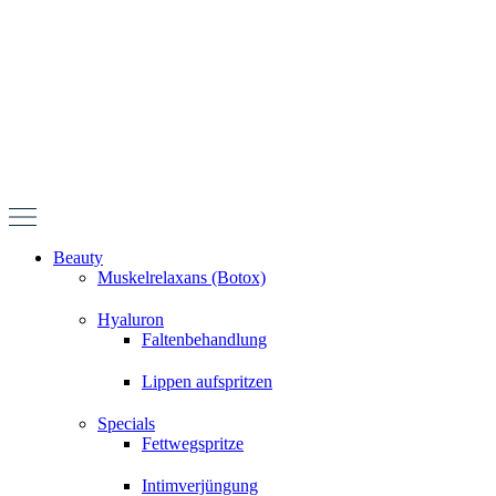
Zum
Inhalt
springen
Beauty
Muskelrelaxans (Botox)
Hyaluron
Faltenbehandlung
Lippen aufspritzen
Specials
Fettwegspritze
Intimverjüngung