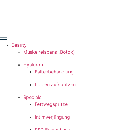
Zum
Inhalt
springen
Beauty
Muskelrelaxans (Botox)
Hyaluron
Faltenbehandlung
Lippen aufspritzen
Specials
Fettwegspritze
Intimverjüngung
PRP Behandlung