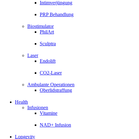
Intimverjüngung
PRP Behandlung
Biostimulator
PhilArt
Sculptra
Laser
Endolift
CO2-Laser
Ambulante Operationen
Oberlidstraffung
Health
Infusionen
Vitamine
NAD+ Infusion
Longevity