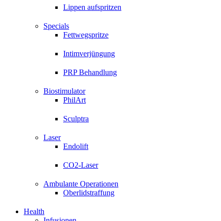
Lippen aufspritzen
Specials
Fettwegspritze
Intimverjüngung
PRP Behandlung
Biostimulator
PhilArt
Sculptra
Laser
Endolift
CO2-Laser
Ambulante Operationen
Oberlidstraffung
Health
Infusionen